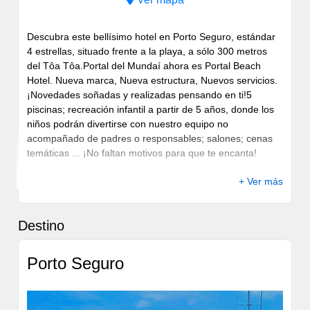
Descubra este bellísimo hotel en Porto Seguro, estándar
4 estrellas, situado frente a la playa, a sólo 300 metros
del Tôa Tôa.Portal del Mundaí ahora es Portal Beach
Hotel. Nueva marca, Nueva estructura, Nuevos servicios.
¡Novedades soñadas y realizadas pensando en ti!5
piscinas; recreación infantil a partir de 5 años, donde los
niños podrán divertirse con nuestro equipo no
acompañado de padres o responsables; salones; cenas
temáticas ... ¡No faltan motivos para que te encanta!
Viva días inolvidables en el Portal Beach, disfrutando de
+ Ver más
las diversas opciones de ocio que preparamos para
usted. Disfrute de nuestro equipo de recreación infantil;
nuestras 2 piscinas para niños con diversos juguetes
Destino
acuáticos; 3 piscinas para adultos, una de ellas con bar
mojado; relajarse en las 2 hidromasajes, siendo una con
Porto Seguro
agua calentada; cócteles y aperitivos; corta a Sunset
Portal Beach para familias con DJ el jueves y se
sorprenda con nuestras cenas temáticas.