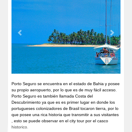
Disfrute un increible desayuno con delicias de la región y
una diversidad que hace agua la boca. El restaurante
ofrece lo mejor de la cocina nacional e internacional con
menú a la carta para almuerzo y buffet para la cena
servido de las 18:30 a las 21h.
Previous
Next
Porto Seguro se encuentra en el estado de Bahia y posee
su propio aeropuerto, por lo que es de muy fácil acceso.
Porto Seguro es también llamada Costa del
Descubrimiento ya que es es primer lugar en donde los
portugueses colonizadores de Brasil tocaron tierra, por lo
que posee una rica historia que transmitir a sus visitantes
, esto se puede observar en el city tour por el casco
historico.