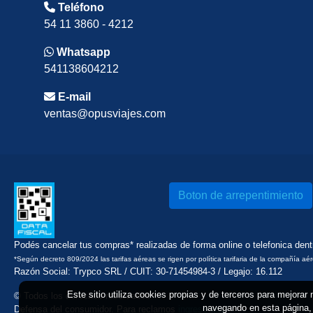
Teléfono
54 11 3860 - 4212
Whatsapp
541138604212
E-mail
ventas@opusviajes.com
Boton de arrepentimiento
Podés cancelar tus compras* realizadas de forma online o telefonica den
*Según decreto 809/2024 las tarifas aéreas se rigen por política tarifaria de la compañía aé
Razón Social: Trypco SRL / CUIT: 30-71454984-3 / Legajo: 16.112
Este sitio utiliza cookies propias y de terceros para mejorar
© Todos los derechos reservados
navegando en esta página, 
Defensa del consumidor. Para reclamos
ingrese aquí