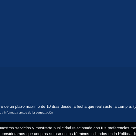
tro de un plazo máximo de 10 días desde la fecha que realizaste la compra. (
rea informada antes de la contratación
 nuestros servicios y mostrarte publicidad relacionada con tus preferencias m
consideramos que aceptas su uso en los términos indicados en la Política 