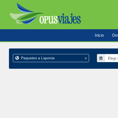
Inicio
Des
Paquetes a Laponia
x