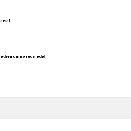
ersal
y adrenalina asegurada!