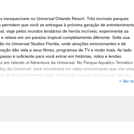
as inesquecíveis no Universal Orlando Resort. Três incríveis parques
s permitem que você se entregue à próxima geração de entreteniment
al, viaje pelos mundos lendários de heróis incríveis, experimente as
e relaxe em um paraíso tropical completamente diferente. Solte sua
ão no Universal Studios Florida, onde atrações emocionantes e de
eração dão vida a seus filmes, programas de TV e muito mais. Ao lado
passo é suficiente para você entrar em histórias, mitos e lendas
s em Islands of Adventure da Universal. No Parque Aquático Temático
Bay da Universal, você encontrará um oásis emocionante que cria uma
cia de férias totalmente nova. Você pode relaxar em qualquer um dos
+ Ver 
lares hotéis do complexo, pois oferecem uma variedade de amenidade
es, lazer e vantagens especiais para os parques temáticos. Além disso
e desfrutar de jantares imperdíveis e entretenimento incomparável no
l CityWalk, que abriga uma variedade de restaurantes temáticos, clube
shows, cinemas, lojas, minigolfe e muito mais. São dias e noites de
sem fim para toda a família.
s universais e todos os índices relacionados TM & © 2019 Universal
Todos os direitos reservados.