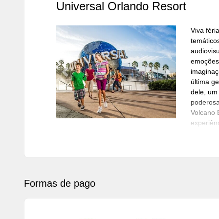
Universal Orlando Resort
Viva féri
temático
audiovisu
emoções 
imaginaç
Previous
Next
última g
dele, um 
poderosa
Volcano 
experiên
espetacu
instalaçõ
você pod
Universa
casas de 
Formas de pago
diversão 
Elemento
Studios. 