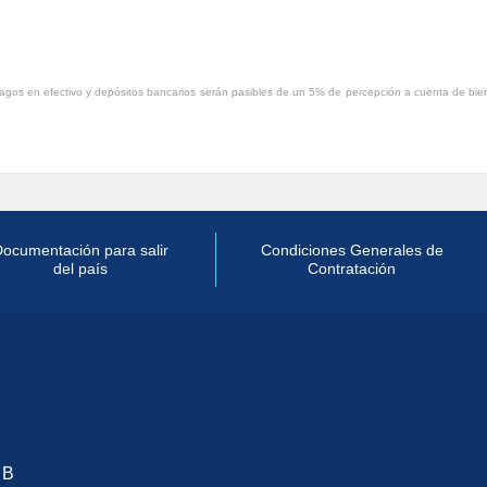
agos en efectivo y depósitos bancarios serán pasibles de un 5% de percepción a cuenta de bie
ocumentación para salir
Condiciones Generales de
del país
Contratación
 B