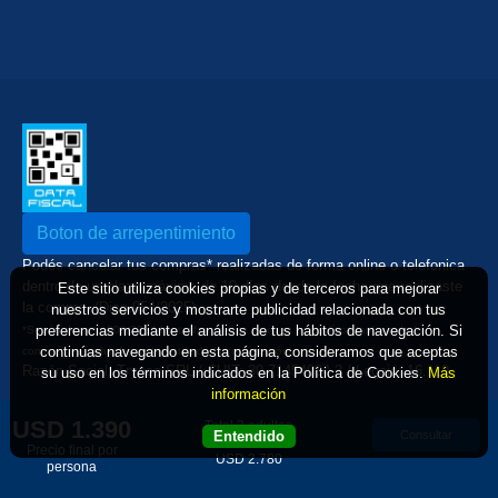
Boton de arrepentimiento
Podés cancelar tus compras* realizadas de forma online o telefonica
dentro de un plazo máximo de 10 días desde la fecha que realizaste
Este sitio utiliza cookies propias y de terceros para mejorar
la compra. (Disp.954/2025)
nuestros servicios y mostrarte publicidad relacionada con tus
preferencias mediante el análisis de tus hábitos de navegación. Si
*Según decreto 809/2024 las tarifas aéreas se rigen por política tarifaria de la
continúas navegando en esta página, consideramos que aceptas
compañía aérea informada antes de la contratación
Razón Social: Trypco SRL / CUIT: 30-71454984-3 / Legajo: 16.112
su uso en los términos indicados en la Política de Cookies.
Más
información
© Todos los derechos reservados
USD 1.390
Total 2 adultos
Defensa del consumidor. Para reclamos
ingrese aquí
Consultar
Entendido
en Hab. Doble
Precio final por
Denuncia contra una agencia. Para reclamos
ingrese aquí
USD 2.780
persona